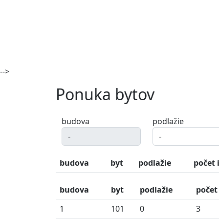
-->
Ponuka bytov
budova
podlažie
budova
byt
podlažie
počet 
budova
byt
podlažie
počet 
1
101
0
3