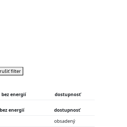
rušiť filter
bez energií
dostupnosť
bez energií
dostupnosť
obsadený