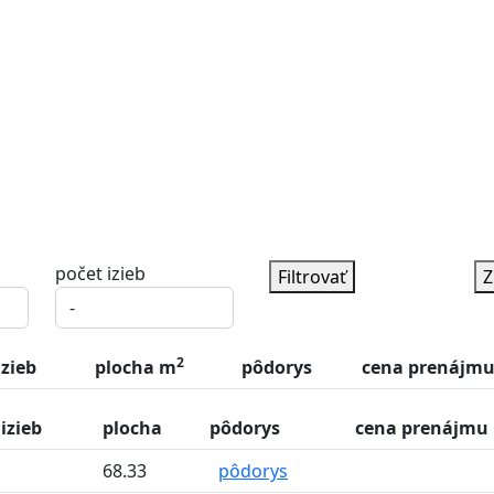
počet izieb
Filtrovať
Z
2
izieb
plocha m
pôdorys
cena prenájmu 
izieb
plocha
pôdorys
cena prenájmu 
68.33
pôdorys