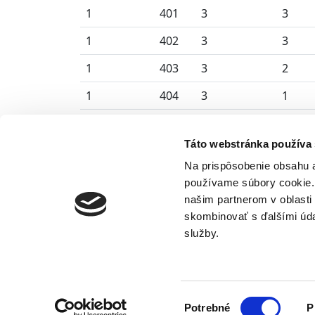
1
401
3
3
1
402
3
3
1
403
3
2
1
404
3
1
1
405
3
2
Táto webstránka používa
1
406
3
2
Na prispôsobenie obsahu a
1
407
3
2
používame súbory cookie. 
našim partnerom v oblasti 
1
408
3
2
skombinovať s ďalšími údaj
služby.
Výber
Potrebné
P