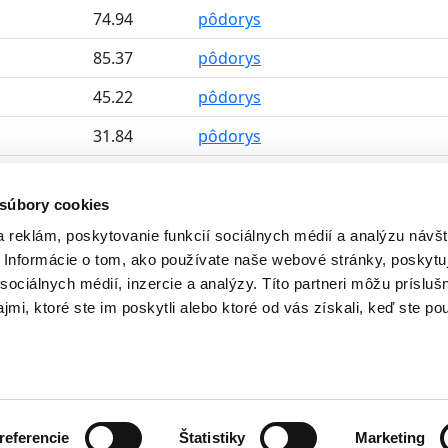
74.94
pôdorys
85.37
pôdorys
45.22
pôdorys
31.84
pôdorys
45.22
pôdorys
 súbory cookies
54.52
pôdorys
 reklám, poskytovanie funkcií sociálnych médií a analýzu návšt
51.92
pôdorys
Informácie o tom, ako používate naše webové stránky, poskytu
sociálnych médií, inzercie a analýzy. Títo partneri môžu prísluš
51.16
pôdorys
mi, ktoré ste im poskytli alebo ktoré od vás získali, keď ste pou
Ochrana osobných údajov
referencie
Štatistiky
Marketing