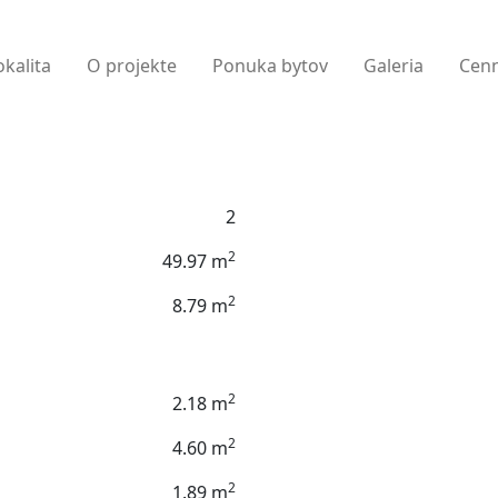
okalita
O projekte
Ponuka bytov
Galeria
Cenn
2
2
49.97 m
2
8.79 m
2
2.18 m
2
4.60 m
2
1.89 m