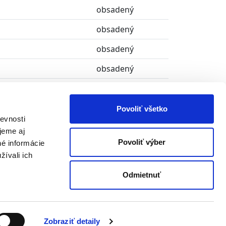
obsadený
obsadený
obsadený
obsadený
obsadený
obsadený
Povoliť všetko
evnosti
obsadený
jeme aj
Povoliť výber
né informácie
obsadený
žívali ich
Odmietnuť
Zobraziť detaily