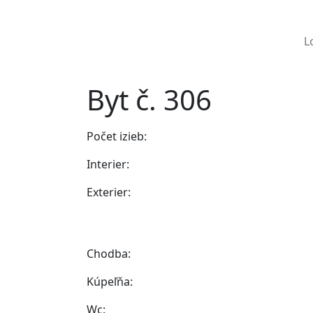
L
Byt č. 306
Počet izieb:
Interier:
Exterier:
Chodba:
Kúpeľňa:
Wc: