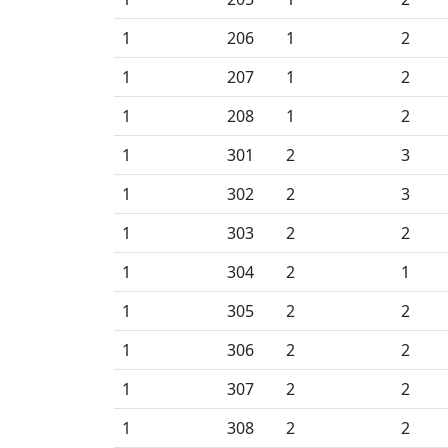
1
206
1
2
1
207
1
2
1
208
1
2
1
301
2
3
1
302
2
3
1
303
2
2
1
304
2
1
1
305
2
2
1
306
2
2
1
307
2
2
1
308
2
2