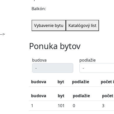
Balkón:
Vybavenie bytu
Katalógový list
-->
Ponuka bytov
budova
podlažie
budova
byt
podlažie
počet 
budova
byt
podlažie
počet 
1
101
0
3