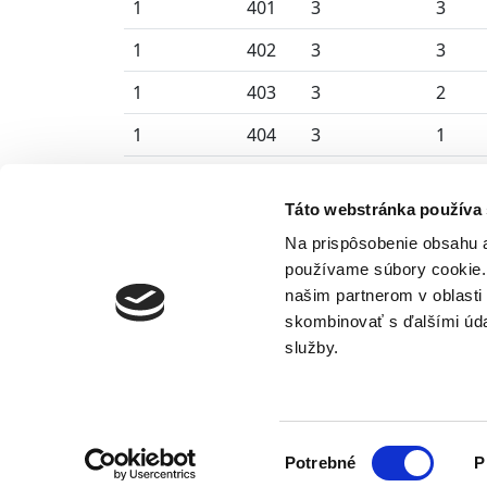
1
401
3
3
1
402
3
3
1
403
3
2
1
404
3
1
1
405
3
2
Táto webstránka používa
1
406
3
2
Na prispôsobenie obsahu a
1
407
3
2
používame súbory cookie. 
našim partnerom v oblasti 
1
408
3
2
skombinovať s ďalšími údaj
služby.
Výber
Potrebné
P
súhlasu