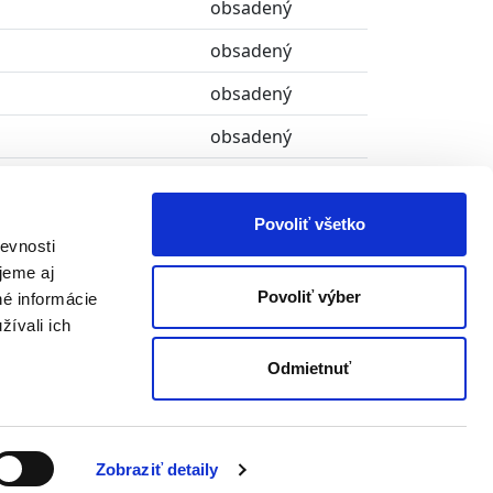
obsadený
obsadený
obsadený
obsadený
obsadený
obsadený
Povoliť všetko
evnosti
obsadený
jeme aj
Povoliť výber
né informácie
obsadený
žívali ich
Odmietnuť
Zobraziť detaily