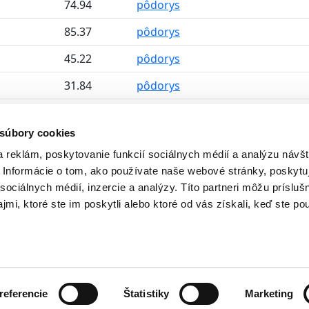
74.94
pôdorys
85.37
pôdorys
45.22
pôdorys
31.84
pôdorys
45.22
pôdorys
 súbory cookies
54.52
pôdorys
 reklám, poskytovanie funkcií sociálnych médií a analýzu návšt
51.92
pôdorys
Informácie o tom, ako používate naše webové stránky, poskytu
sociálnych médií, inzercie a analýzy. Títo partneri môžu prísluš
51.16
pôdorys
mi, ktoré ste im poskytli alebo ktoré od vás získali, keď ste pou
Ochrana osobných údajov
referencie
Štatistiky
Marketing