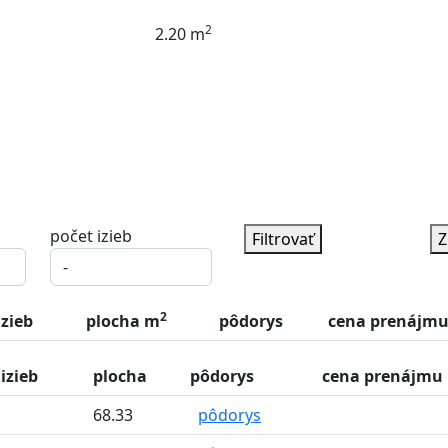
2
2.20 m
počet izieb
Filtrovať
Z
2
izieb
plocha m
pôdorys
cena prenájmu 
izieb
plocha
pôdorys
cena prenájmu 
68.33
pôdorys