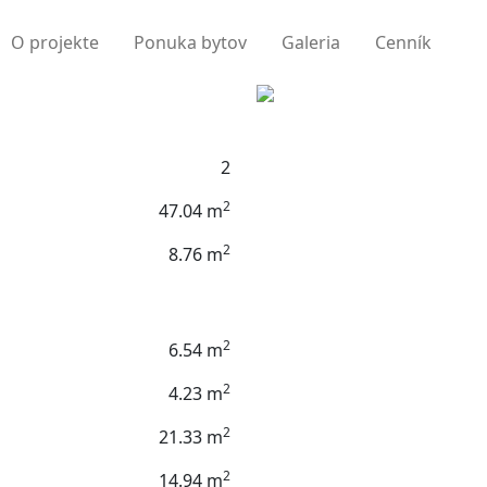
O projekte
Ponuka bytov
Galeria
Cenník
2
2
47.04 m
2
8.76 m
2
6.54 m
2
4.23 m
2
21.33 m
2
14.94 m