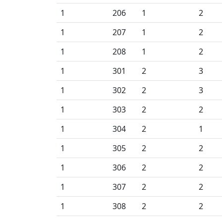
1
206
1
2
1
207
1
2
1
208
1
2
1
301
2
3
1
302
2
3
1
303
2
2
1
304
2
1
1
305
2
2
1
306
2
2
1
307
2
2
1
308
2
2